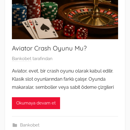
e
g
ö
n
d
e
Aviator Crash Oyunu Mu?
r
3
Bankobet
tarafından
i
T
l
Aviator, evet, bir crash oyunu olarak kabul edilir.
e
m
Klasik slot oyunlarından farklı çalışır. Oyunda
m
i
makaralar, semboller veya sabit ödeme çizgileri
m
ş
u
Okumaya devam et
z
2
0
Bankobet
2