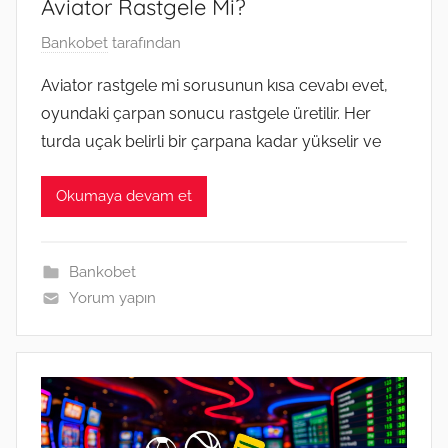
Aviator Rastgele Mi?
ö
n
9
Bankobet
tarafından
d
T
Aviator rastgele mi sorusunun kısa cevabı evet,
e
e
r
oyundaki çarpan sonucu rastgele üretilir. Her
m
i
turda uçak belirli bir çarpana kadar yükselir ve
m
l
u
m
Okumaya devam et
z
i
2
ş
0
Bankobet
2
Yorum yapın
6
t
a
r
i
h