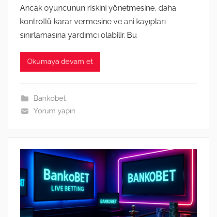
l
Ancak oyuncunun riskini yönetmesine, daha
m
m
kontrollü karar vermesine ve ani kayıpları
m
i
sınırlamasına yardımcı olabilir. Bu
u
ş
z
Okumaya devam et
2
0
2
Bankobet
6
Yorum yapın
t
a
r
i
h
i
n
d
e