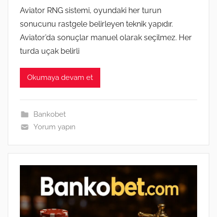
T
l
Aviator RNG sistemi, oyundaki her turun
e
m
sonucunu rastgele belirleyen teknik yapıdır.
m
i
Aviator’da sonuçlar manuel olarak seçilmez. Her
m
ş
turda uçak belirli
u
z
Okumaya devam et
2
0
2
Bankobet
6
Yorum yapın
t
a
r
i
h
i
n
d