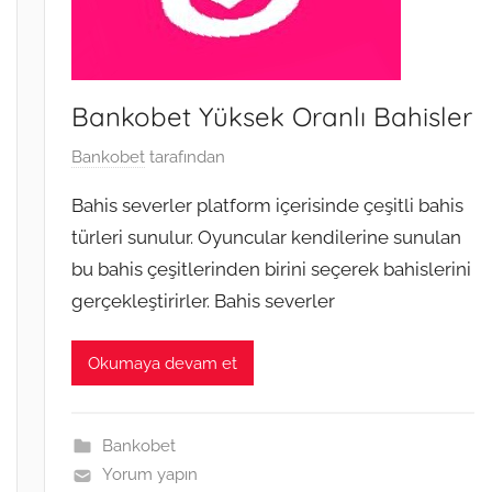
Bankobet Yüksek Oranlı Bahisler
2
Bankobet
tarafından
1
Bahis severler platform içerisinde çeşitli bahis
N
türleri sunulur. Oyuncular kendilerine sunulan
i
bu bahis çeşitlerinden birini seçerek bahislerini
s
a
gerçekleştirirler. Bahis severler
n
2
Okumaya devam et
0
2
5
Bankobet
t
Yorum yapın