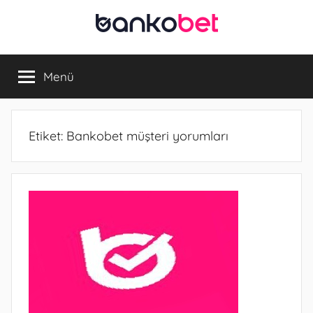
İçeriğe
atla
Bankobet
Bankobet
Giriş
Menü
Adresi
Etiket:
Bankobet müşteri yorumları