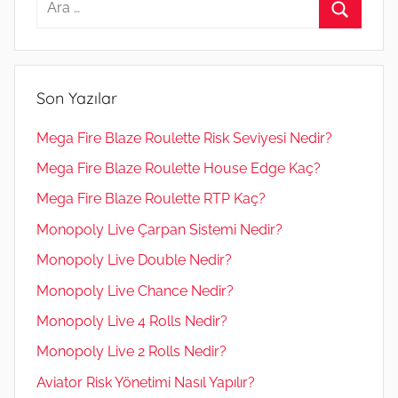
h
i
Ara
n
d
Son Yazılar
e
g
Mega Fire Blaze Roulette Risk Seviyesi Nedir?
ö
Mega Fire Blaze Roulette House Edge Kaç?
n
d
Mega Fire Blaze Roulette RTP Kaç?
e
Monopoly Live Çarpan Sistemi Nedir?
r
Monopoly Live Double Nedir?
i
l
Monopoly Live Chance Nedir?
m
Monopoly Live 4 Rolls Nedir?
i
Monopoly Live 2 Rolls Nedir?
ş
Aviator Risk Yönetimi Nasıl Yapılır?