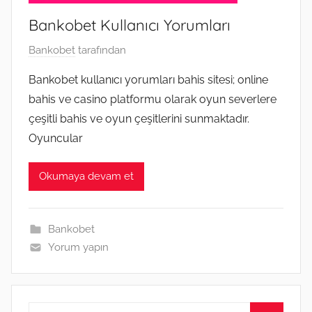
Bankobet Kullanıcı Yorumları
1
Bankobet
tarafından
8
Bankobet kullanıcı yorumları bahis sitesi; online
N
bahis ve casino platformu olarak oyun severlere
i
çeşitli bahis ve oyun çeşitlerini sunmaktadır.
s
Oyuncular
a
n
Okumaya devam et
2
0
2
Bankobet
5
Yorum yapın
t
a
r
i
Arama: