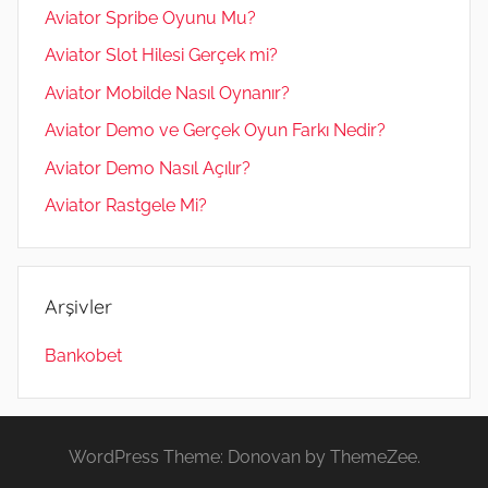
Aviator Spribe Oyunu Mu?
Aviator Slot Hilesi Gerçek mi?
Aviator Mobilde Nasıl Oynanır?
Aviator Demo ve Gerçek Oyun Farkı Nedir?
Aviator Demo Nasıl Açılır?
Aviator Rastgele Mi?
Arşivler
Bankobet
WordPress Theme: Donovan by ThemeZee.