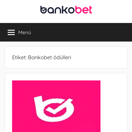
İçeriğe
atla
Bankobet
Bankobet
Giriş
Menü
Adresi
Etiket:
Bankobet ödülleri