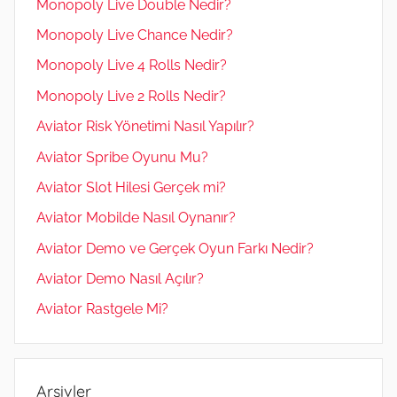
Monopoly Live Double Nedir?
i
Monopoly Live Chance Nedir?
l
m
Monopoly Live 4 Rolls Nedir?
i
Monopoly Live 2 Rolls Nedir?
ş
Aviator Risk Yönetimi Nasıl Yapılır?
Aviator Spribe Oyunu Mu?
Aviator Slot Hilesi Gerçek mi?
Aviator Mobilde Nasıl Oynanır?
Aviator Demo ve Gerçek Oyun Farkı Nedir?
Aviator Demo Nasıl Açılır?
Aviator Rastgele Mi?
Arşivler