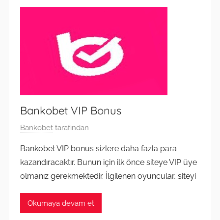
i
n
d
e
g
ö
n
d
Bankobet VIP Bonus
e
r
1
Bankobet
tarafından
i
N
l
Bankobet VIP bonus sizlere daha fazla para
i
m
kazandıracaktır. Bunun için ilk önce siteye VIP üye
s
i
olmanız gerekmektedir. İlgilenen oyuncular, siteyi
a
ş
n
Okumaya devam et
2
0