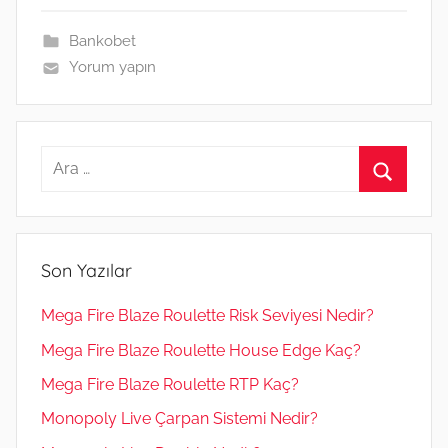
2
Bankobet
5
Yorum yapın
t
a
r
i
Arama:
h
i
Ara
n
d
Son Yazılar
e
g
Mega Fire Blaze Roulette Risk Seviyesi Nedir?
ö
Mega Fire Blaze Roulette House Edge Kaç?
n
Mega Fire Blaze Roulette RTP Kaç?
d
e
Monopoly Live Çarpan Sistemi Nedir?
r