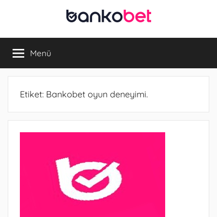
İçeriğe
atla
Bankobet
Bankobet
Giriş
Menü
Adresi
Etiket:
Bankobet oyun deneyimi.