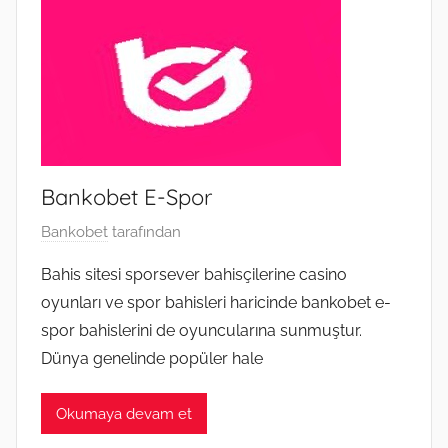
h
i
n
d
e
g
ö
Bankobet E-Spor
n
d
1
Bankobet
tarafından
e
2
r
Bahis sitesi sporsever bahisçilerine casino
N
i
oyunları ve spor bahisleri haricinde bankobet e-
i
l
spor bahislerini de oyuncularına sunmuştur.
s
m
Dünya genelinde popüler hale
a
i
n
ş
Okumaya devam et
2
0