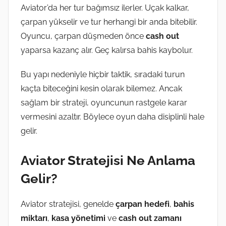
Aviator’da her tur bağımsız ilerler. Uçak kalkar,
2
çarpan yükselir ve tur herhangi bir anda bitebilir.
6
t
Oyuncu, çarpan düşmeden önce
cash out
a
yaparsa kazanç alır. Geç kalırsa bahis kaybolur.
r
Bu yapı nedeniyle hiçbir taktik, sıradaki turun
i
h
kaçta biteceğini kesin olarak bilemez. Ancak
i
sağlam bir strateji, oyuncunun rastgele karar
n
vermesini azaltır. Böylece oyun daha disiplinli hale
d
gelir.
e
g
Aviator Stratejisi Ne Anlama
ö
Gelir?
n
d
Aviator stratejisi, genelde
çarpan hedefi
,
bahis
e
miktarı
,
kasa yönetimi
ve
cash out zamanı
r