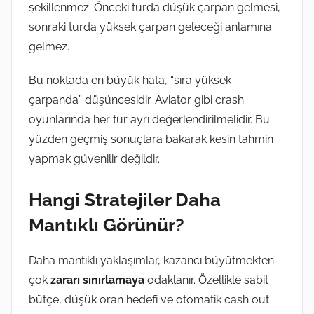
şekillenmez. Önceki turda düşük çarpan gelmesi,
sonraki turda yüksek çarpan geleceği anlamına
gelmez.
Bu noktada en büyük hata, “sıra yüksek
çarpanda” düşüncesidir. Aviator gibi crash
oyunlarında her tur ayrı değerlendirilmelidir. Bu
yüzden geçmiş sonuçlara bakarak kesin tahmin
yapmak güvenilir değildir.
Hangi Stratejiler Daha
Mantıklı Görünür?
Daha mantıklı yaklaşımlar, kazancı büyütmekten
çok
zararı sınırlamaya
odaklanır. Özellikle sabit
bütçe, düşük oran hedefi ve otomatik cash out