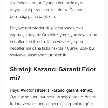
üzerinden kurulur. Oyuncu her turda aynı
i
l
duygusal tepkiyle hareket etmez. Önceden
m
belirlediği plana bağlı kalır.
i
En yaygın stratejiler düşük çarpanda çıkış
ş
yapmaya dayanır. Örneğin 1.30x, 1.50x veya 2.00x
hedefleri tercih edilir. Daha yüksek çarpan
hedefleri ise daha fazla risk taşır. Çünkü uçak bu
seviyeye ulaşmadan tur bitebilir.
Strateji Kazancı Garanti Eder
mi?
Hayır,
Aviator stratejisi kazancı garanti etmez
.
Oyunun sonucu oyuncunun seçtiği saate, önceki
turlara veya ekrandaki geçmiş çarpanlara göre