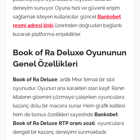
0
deneyim sunuyor. Oyuna hızlı ve güvenli erişim
2
sağlamak isteyen kullanıcılar, güncel
Bankobet
5
resmi adresi linki
üzerinden doğrudan bağlantı
t
kurarak platforma erişebilirler.
a
r
Book of Ra Deluxe Oyununun
i
Genel Özellikleri
h
i
Book of Ra Deluxe
, antik Mısır temalı bir slot
n
oyunudur. Oyunun ana karakteri olan kaşif, Ra’nın
d
e
kitabının gizemini çözmeye çalışırken oyunculara
g
kazanç dolu bir macera sunar. Hem grafik kalitesi
ö
hem de bonus özellikleri sayesinde
Bankobet
n
Book of Ra Deluxe RTP oranı 2026
, oyunculara
d
dengeli bir kazanç deneyimi sunmaktadır.
e