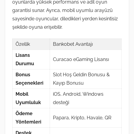
oyunlarda yüksek performans ve adil oyun
garantisi sunar. Ayrıca, mobil uyumlu arayüzü
sayesinde oyuncular, diledikleri yerden kesintisiz
şekilde oyuna erişebilir.
Özellik
Bankobet Avantajı
Lisans
Curacao eGaming Lisansı
Durumu
Bonus
Slot Hoş Geldin Bonusu &
Seçenekleri
Kayıp Bonusu
Mobil
iOS, Android, Windows
Uyumluluk
desteği
Ödeme
Papara, Kripto, Havale, QR
Yöntemleri
Destek