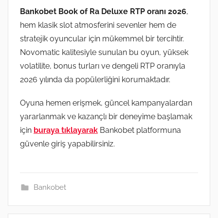
Bankobet Book of Ra Deluxe RTP oranı 2026
,
hem klasik slot atmosferini sevenler hem de
stratejik oyuncular için mükemmel bir tercihtir.
Novomatic kalitesiyle sunulan bu oyun, yüksek
volatilite, bonus turları ve dengeli RTP oranıyla
2026 yılında da popülerliğini korumaktadır.
Oyuna hemen erişmek, güncel kampanyalardan
yararlanmak ve kazançlı bir deneyime başlamak
için
buraya tıklayarak
Bankobet platformuna
güvenle giriş yapabilirsiniz.
Bankobet