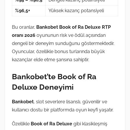
%96,5+
Yüksek kazanç potansiyeli
Bu oranlar,
Bankobet Book of Ra Deluxe RTP
oranı 2026
oyununun risk ve ödül açısından
dengeli bir deneyim sunduğunu göstermektedir.
Oyuncular, özellikle bonus turlarında büyük
kazançlar elde etme şansına sahiptir.
Bankobet’te Book of Ra
Deluxe Deneyimi
Bankobet
, slot severlere lisanslı, güvenilir ve
kullanıcı dostu bir platformda oyun keyfi yaşatır.
Özellikle
Book of Ra Deluxe
gibi klasikleşmiş