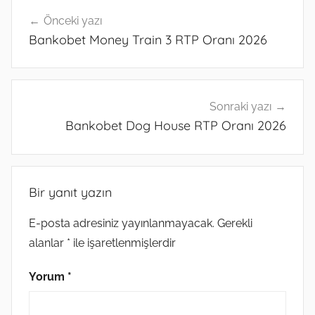
Yazı
Önceki yazı
gezinmesi
Bankobet Money Train 3 RTP Oranı 2026
Sonraki yazı
Bankobet Dog House RTP Oranı 2026
Bir yanıt yazın
E-posta adresiniz yayınlanmayacak.
Gerekli
alanlar
*
ile işaretlenmişlerdir
Yorum
*