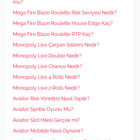
mu?
Mega Fire Blaze Roulette Risk Seviyesi Nedir?
Mega Fire Blaze Roulette House Edge Kaç?
Mega Fire Blaze Roulette RTP Kaç?
Monopoly Live Çarpan Sistemi Nedir?
Monopoly Live Double Nedir?
Monopoly Live Chance Nedir?
Monopoly Live 4 Rolls Nedir?
Monopoly Live 2 Rolls Nedir?
Aviator Risk Yönetimi Nasıl Yapılır?
Aviator Spribe Oyunu Mu?
Aviator Slot Hilesi Gerçek mi?
Aviator Mobilde Nasıl Oynanır?