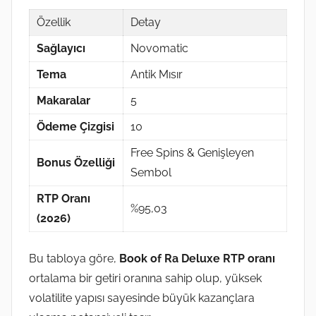
r
Özellik
Detay
i
Sağlayıcı
Novomatic
l
m
Tema
Antik Mısır
i
Makaralar
5
ş
Ödeme Çizgisi
10
Free Spins & Genişleyen
Bonus Özelliği
Sembol
RTP Oranı
%95,03
(2026)
Bu tabloya göre,
Book of Ra Deluxe RTP oranı
ortalama bir getiri oranına sahip olup, yüksek
volatilite yapısı sayesinde büyük kazançlara