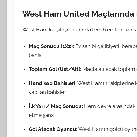
2
0
West Ham United Maçlarında P
2
5
West Ham karşılaşmalarında tercih edilen bahis t
t
a
Maç Sonucu (1X2):
Ev sahibi galibiyeti, berab
r
bahis.
i
h
Toplam Gol (Üst/Alt):
Maçta atılacak toplam g
i
n
Handikap Bahisleri:
West Ham’ın rakiplerine k
d
yapılan bahisler.
e
İlk Yarı / Maç Sonucu:
Hem devre arasındaki
g
ö
etme şansı.
n
Gol Atacak Oyuncu:
West Ham’ın golcü oyuncu
d