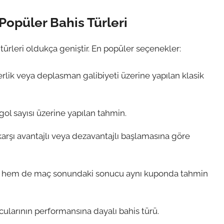
opüler Bahis Türleri
ürleri oldukça geniştir. En popüler seçenekler:
erlik veya deplasman galibiyeti üzerine yapılan klasik
ol sayısı üzerine yapılan tahmin.
arşı avantajlı veya dezavantajlı başlamasına göre
 hem de maç sonundaki sonucu aynı kuponda tahmin
larının performansına dayalı bahis türü.