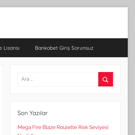
e Lisansı
Bankobet Giriş Sorunsuz
Arama:
Ara
Son Yazılar
Mega Fire Blaze Roulette Risk Seviyesi