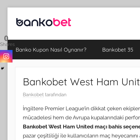
İçeriğe
atla
Bankobet
Bankobet
0
Giriş
Shares
Banko Kupon Nasıl Oynanır?
Bankobet 35
Adresi
Bankobet West Ham Unite
5
Bankobet
tarafından
E
İngiltere Premier League’in dikkat çeken ekipl
y
mücadelesi hem de Avrupa kupalarındaki performa
l
Bankobet West Ham United maçı bahis seçene
ü
l
pazar çeşitliliği ile kullanıcıların maç heyecanını ar