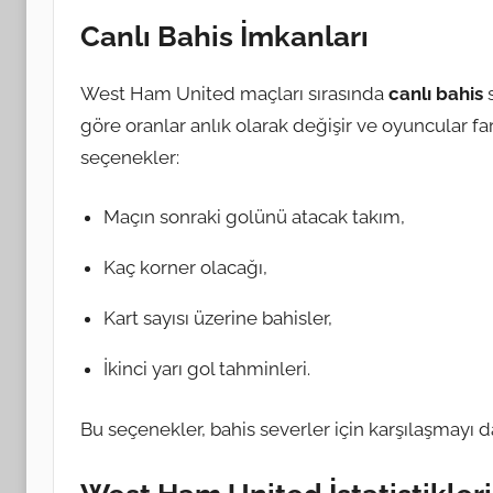
e
Canlı Bahis İmkanları
r
i
l
West Ham United maçları sırasında
canlı bahis
s
m
göre oranlar anlık olarak değişir ve oyuncular fark
i
seçenekler:
ş
Maçın sonraki golünü atacak takım,
Kaç korner olacağı,
Kart sayısı üzerine bahisler,
İkinci yarı gol tahminleri.
Bu seçenekler, bahis severler için karşılaşmayı d