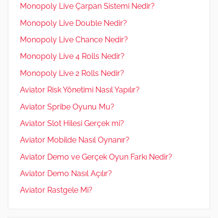
Monopoly Live Çarpan Sistemi Nedir?
Monopoly Live Double Nedir?
Monopoly Live Chance Nedir?
Monopoly Live 4 Rolls Nedir?
Monopoly Live 2 Rolls Nedir?
Aviator Risk Yönetimi Nasıl Yapılır?
Aviator Spribe Oyunu Mu?
Aviator Slot Hilesi Gerçek mi?
Aviator Mobilde Nasıl Oynanır?
Aviator Demo ve Gerçek Oyun Farkı Nedir?
Aviator Demo Nasıl Açılır?
Aviator Rastgele Mi?