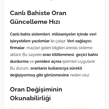
Canlı Bahiste Oran
Güncelleme Hızı
Canlı bahis sistemleri
,
milisaniyeler içinde veri
işleyebilen yazılımlar
ile çalışır.
Veri sağlayıcı
firmalar
, maçtan gelen bilgileri anında sisteme
aktarır. Bu sayede
oran kilitlenmesi
,
geçici bahis
durdurma
ve
yeniden açma
işlemleri uygulanır.
Bu durum,
oranların kullanıcıya sürekli
değişiyormuş gibi görünmesine
neden olur.
Oran Değişiminin
Okunabilirliği