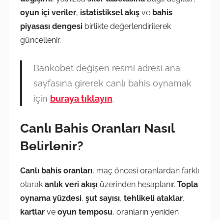
2
oyun içi veriler
,
istatistiksel akış
ve
bahis
6
piyasası dengesi
birlikte değerlendirilerek
t
güncellenir.
a
r
Bankobet değişen resmi adresi ana
i
sayfasına girerek canlı bahis oynamak
h
için
buraya tıklayın
.
i
n
Canlı Bahis Oranları Nasıl
d
e
Belirlenir?
g
ö
Canlı bahis oranları
, maç öncesi oranlardan farklı
n
olarak
anlık veri akışı
üzerinden hesaplanır.
Topla
d
oynama yüzdesi
,
şut sayısı
,
tehlikeli ataklar
,
e
kartlar
ve
oyun temposu
, oranların yeniden
r