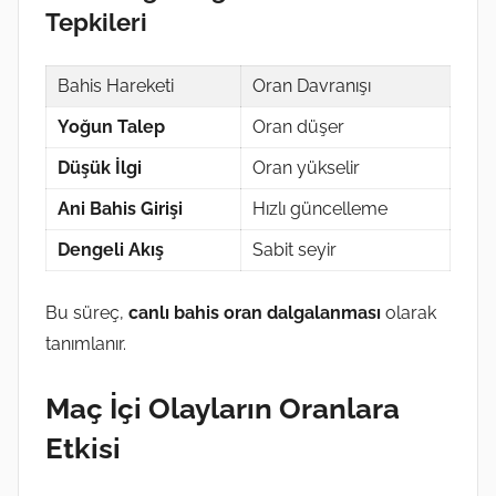
Tepkileri
Bahis Hareketi
Oran Davranışı
Yoğun Talep
Oran düşer
Düşük İlgi
Oran yükselir
Ani Bahis Girişi
Hızlı güncelleme
Dengeli Akış
Sabit seyir
Bu süreç,
canlı bahis oran dalgalanması
olarak
tanımlanır.
Maç İçi Olayların Oranlara
Etkisi