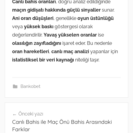
Canlı bahis oranları
, doğru analiz edildiğinde
maçın gidişatı hakkında güçlü sinyaller
sunar.
Ani oran düşüşleri
, genellikle
oyun üstünlüğü
veya
yüksek baskı
göstergesi olarak
değerlendirilir.
Yavaş yükselen oranlar
ise
olasılığın zayıfladığını
işaret eder. Bu nedenle
oran hareketleri
,
canlı maç analizi
yapanlar için
istatistiksel bir veri kaynağı
niteliği taşır.
Bankobet
Yazı
Önceki yazı
gezinmesi
Canlı Bahis ile Maç Önü Bahis Arasındaki
Farklar