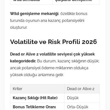
Wild genişleme mekaniği
, özellikle bonus
turunda oyunun ana kazanç potansiyelini
oluşturur.
Volatilite ve Risk Profili 2026
Dead or Alive 2 volatilite seviyesi çok yüksek
kategoridedir.
Bu durum, kazanç sıklığının düşük;
ancak potansiyel ödeme miktarının oldukça
yüksek olduğu anlamına gelir.
Kriter
Dead or Alive 2
Kazanç Sıklığı (Hit Rate)
Düşük
Bonus Tetikleme Oranı
Orta-Düşük