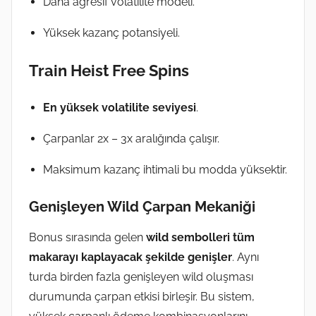
Daha agresif volatilite modeli.
Yüksek kazanç potansiyeli.
Train Heist Free Spins
En yüksek volatilite seviyesi
.
Çarpanlar 2x – 3x aralığında çalışır.
Maksimum kazanç ihtimali bu modda yüksektir.
Genişleyen Wild Çarpan Mekaniği
Bonus sırasında gelen
wild sembolleri tüm
makarayı kaplayacak şekilde genişler
. Aynı
turda birden fazla genişleyen wild oluşması
durumunda çarpan etkisi birleşir. Bu sistem,