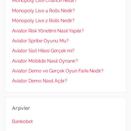
Monopoly Live Chance Nedir?
Monopoly Live 4 Rolls Nedir?
Monopoly Live 2 Rolls Nedir?
Aviator Risk Yönetimi Nasıl Yapılır?
Aviator Spribe Oyunu Mu?
Aviator Slot Hilesi Gerçek mi?
Aviator Mobilde Nasıl Oynanır?
Aviator Demo ve Gerçek Oyun Farkı Nedir?
Aviator Demo Nasıl Açılır?
Arşivler
Bankobet