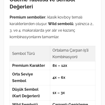
Değerleri
Premium semboller
, klasik kovboy temalı
karakterlerden oluşur.
Wild sembolü
, yalnızca 2.,
3. ve 4. makaralarda yer alır ve kazanç
kombinasyonlarını tamamlar.
Ortalama Çarpan (5’li
Sembol Türü
Kombinasyon)
Premium Karakter
8x – 12x
Orta Seviye
4x – 6x
Sembol
Düşük Sembol
1x – 3x
(Kart Değerleri)
Wild Sembolü
Çarpanlı Genişleme