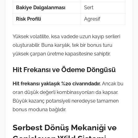
Bakiye Dalgalanması
Sert
Risk Profili
Agresif
Yüksek volatilite, kısa vadede uzun kayıp serileri
oluşturabilir. Buna karşılık, tek bir bonus turu
yüksek çarpan üretme kapasitesine sahiptir.
Hit Frekansı ve Ödeme Döngüsü
Hit frekansı yaklaşık %20 civarındadır.
Ancak bu
oran düşük değerli kombinasyonları da kapsar.
Büyük kazanç potansiyeli neredeyse tamamen
bonus moduna bağlıdır.
Serbest Dönüş Mekaniği ve