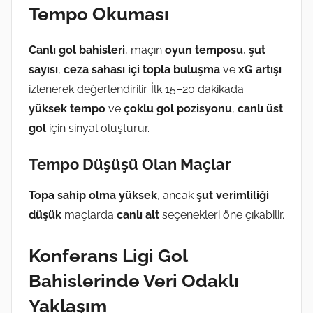
Tempo Okuması
Canlı gol bahisleri
, maçın
oyun temposu
,
şut
sayısı
,
ceza sahası içi topla buluşma
ve
xG artışı
izlenerek değerlendirilir. İlk 15–20 dakikada
yüksek tempo
ve
çoklu gol pozisyonu
,
canlı üst
gol
için sinyal oluşturur.
Tempo Düşüşü Olan Maçlar
Topa sahip olma yüksek
, ancak
şut verimliliği
düşük
maçlarda
canlı alt
seçenekleri öne çıkabilir.
Konferans Ligi Gol
Bahislerinde Veri Odaklı
Yaklaşım