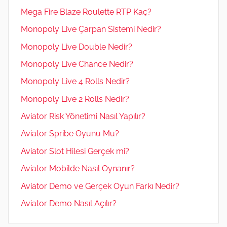
Mega Fire Blaze Roulette RTP Kaç?
Monopoly Live Çarpan Sistemi Nedir?
Monopoly Live Double Nedir?
Monopoly Live Chance Nedir?
Monopoly Live 4 Rolls Nedir?
Monopoly Live 2 Rolls Nedir?
Aviator Risk Yönetimi Nasıl Yapılır?
Aviator Spribe Oyunu Mu?
Aviator Slot Hilesi Gerçek mi?
Aviator Mobilde Nasıl Oynanır?
Aviator Demo ve Gerçek Oyun Farkı Nedir?
Aviator Demo Nasıl Açılır?