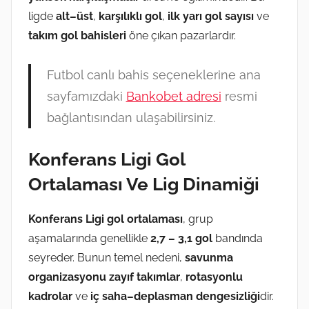
2
ligde
alt–üst
,
karşılıklı gol
,
ilk yarı gol sayısı
ve
6
takım gol bahisleri
öne çıkan pazarlardır.
t
a
Futbol canlı bahis seçeneklerine ana
r
sayfamızdaki
Bankobet adresi
resmi
i
bağlantısından ulaşabilirsiniz.
h
i
Konferans Ligi Gol
n
d
Ortalaması Ve Lig Dinamiği
e
g
Konferans Ligi gol ortalaması
, grup
ö
aşamalarında genellikle
2,7 – 3,1 gol
bandında
n
seyreder. Bunun temel nedeni,
savunma
d
organizasyonu zayıf takımlar
,
rotasyonlu
e
kadrolar
ve
iç saha–deplasman dengesizliği
dir.
r