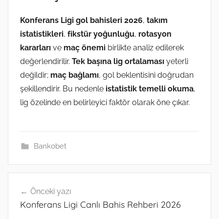
Konferans Ligi gol bahisleri 2026
,
takım
istatistikleri
,
fikstür yoğunluğu
,
rotasyon
kararları
ve
maç önemi
birlikte analiz edilerek
değerlendirilir.
Tek başına lig ortalaması
yeterli
değildir;
maç bağlamı
, gol beklentisini doğrudan
şekillendirir. Bu nedenle
istatistik temelli okuma
,
lig özelinde en belirleyici faktör olarak öne çıkar.
Bankobet
Yazı
Önceki yazı
gezinmesi
Konferans Ligi Canlı Bahis Rehberi 2026