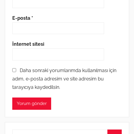
E-posta
*
İnternet sitesi
Daha sonraki yorumlarımda kullanılması için
adım, e-posta adresim ve site adresim bu
tarayıcıya kaydedilsin.
Arama: