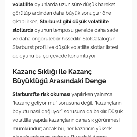
volatilite
oyunlarda uzun süre düşük hareket
görülüp ardından daha büyük sonuçlar öne
çıkabilirken,
Starburst gibi düşük volatilite
slotlarda
oyunun temposu genelde daha sade
ve daha öngörülebilir hissedilir. SlotCatalog’un
Starburst profili ve düşük volatilite slotlar listesi
de oyunu bu çerçevede konumluyor.
Kazanç Sıklığı ile Kazanç
Büyüklüğü Arasındaki Denge
Starburst’te risk okuması
yapılırken yalnızca
“kazanç geliyor mu” sorusuna değil, “kazançların
boyutu nasıl dağılıyor” sorusuna da bakılır. Düşük
volatilite yapıda kazançların daha sık görünmesi
mümkündür; ancak bu, her kazancın yüksek