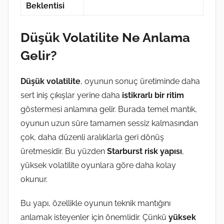
Beklentisi
Düşük Volatilite Ne Anlama
Gelir?
Düşük volatilite
, oyunun sonuç üretiminde daha
sert iniş çıkışlar yerine daha
istikrarlı bir ritim
göstermesi anlamına gelir. Burada temel mantık,
oyunun uzun süre tamamen sessiz kalmasından
çok, daha düzenli aralıklarla geri dönüş
üretmesidir. Bu yüzden
Starburst risk yapısı
,
yüksek volatilite oyunlara göre daha kolay
okunur.
Bu yapı, özellikle oyunun teknik mantığını
anlamak isteyenler için önemlidir. Çünkü
yüksek