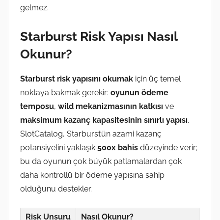
gelmez.
Starburst Risk Yapısı Nasıl
Okunur?
Starburst risk yapısını okumak
için üç temel
noktaya bakmak gerekir:
oyunun ödeme
temposu
,
wild mekanizmasının katkısı
ve
maksimum kazanç kapasitesinin sınırlı yapısı
.
SlotCatalog, Starburst’ün azami kazanç
potansiyelini yaklaşık
500x bahis
düzeyinde verir;
bu da oyunun çok büyük patlamalardan çok
daha kontrollü bir ödeme yapısına sahip
olduğunu destekler.
Risk Unsuru
Nasıl Okunur?