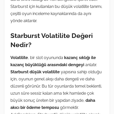
0
Starburst için kullanılan bu düşük volatilite tanımı,
2
çeşitli oyun inceleme kaynaklarında da aynı
6
yönde aktarılır.
t
a
Starburst Volatilite Değeri
r
Nedir?
i
h
Volatilite
, bir slot oyununda
kazanç sıklığı ile
i
kazanç büyüklüğü arasındaki dengeyi
anlatır.
n
Starburst düşük volatilite
yapısına sahip olduğu
d
e
için, oyunun genel akışı daha dengeli ve daha
g
düzenli görünür. Bu tür oyunlarda temel beklenti,
ö
uzun süre sessiz kalan ama tek hamlede çok
n
büyük sonuç üreten bir yapıdan ziyade,
daha
d
akıcı bir ödeme temposu
görmektir.
e